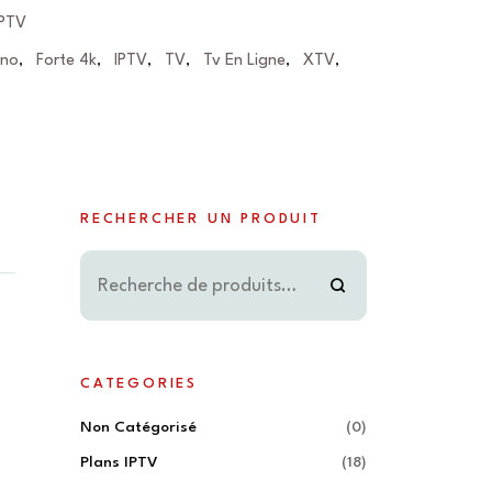
IPTV
eno
Forte 4k
IPTV
TV
Tv En Ligne
XTV
,
,
,
,
,
,
RECHERCHER UN PRODUIT
CATEGORIES
Non Catégorisé
(0)
Plans IPTV
(18)