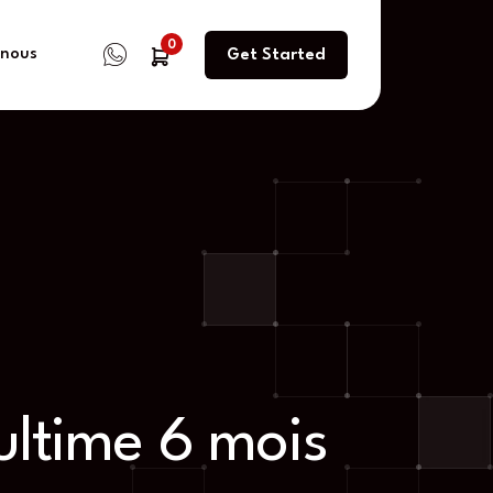
0
 nous
Get Started
ultime 6 mois