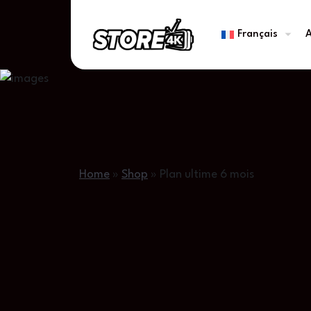
Français
A
Home
»
Shop
»
Plan ultime 6 mois