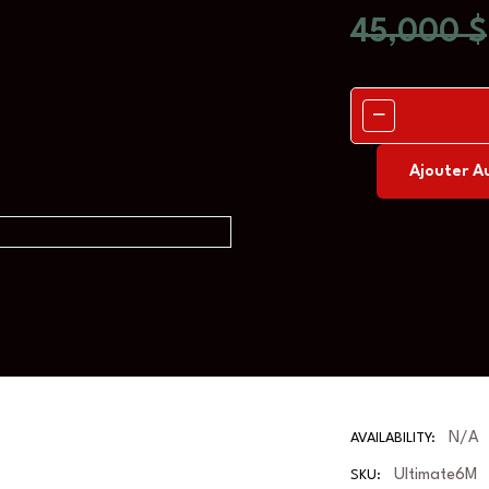
45,000
$
Ajouter A
N/A
AVAILABILITY:
Ultimate6M
SKU: