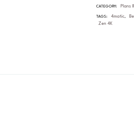
Plans 
CATEGORY:
4matic
B
TAGS:
,
Zen 4K