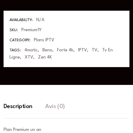
N/A
AVAILABILITY:
Premium1Y
SKU:
Plans IPTV
CATEGORY:
4matic
Beno
Forte 4k
IPTV
TV
Tv En
TAGS:
,
,
,
,
,
Ligne
XTV
Zen 4K
,
,
Description
Avis (0)
Plan Premium un an