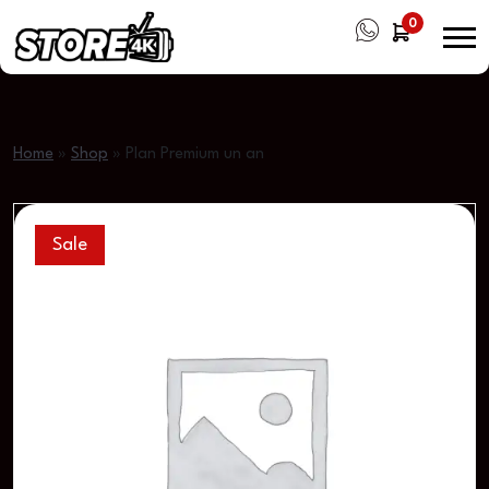
0
Home
»
Shop
»
Plan Premium un an
Sale