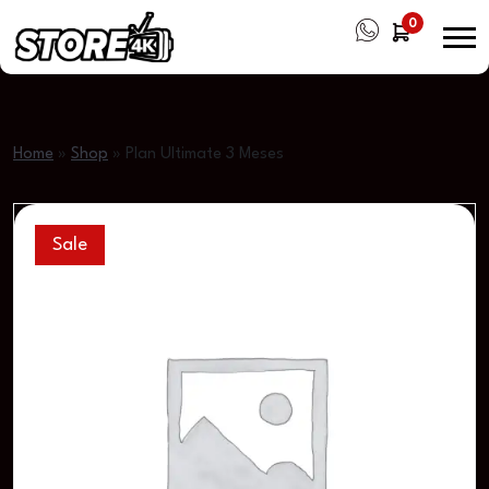
0
Home
»
Shop
»
Plan Ultimate 3 Meses
Sale