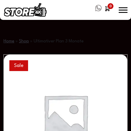
0
Home
»
Shop
»
Ultimativer Plan 3 Monate
Sale