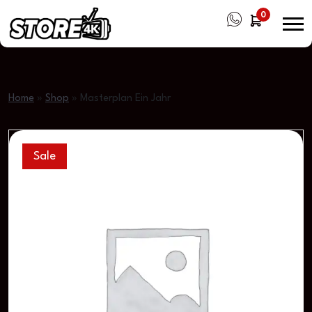
0
Home
»
Shop
»
Masterplan Ein Jahr
Sale