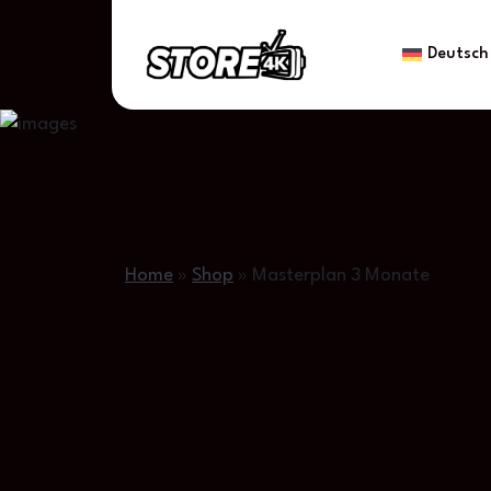
Deutsch
Home
»
Shop
»
Masterplan 3 Monate