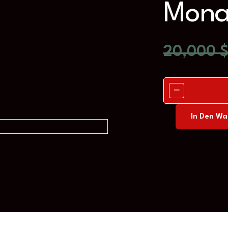
Mona
20,000
In Den Wa