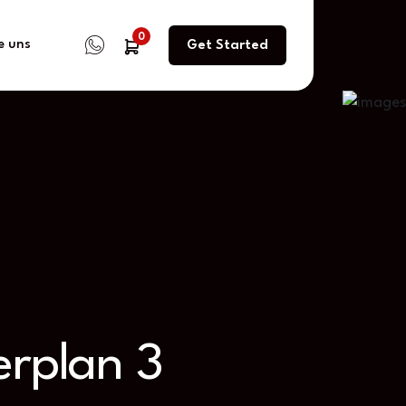
0
e uns
Get Started
erplan 3