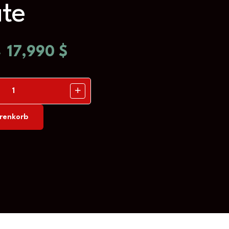
te
$
17,990
$
renkorb