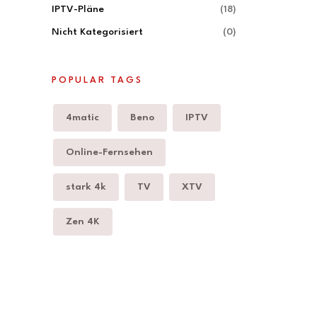
IPTV-Pläne
(18)
Nicht Kategorisiert
(0)
POPULAR TAGS
4matic
Beno
IPTV
Online-Fernsehen
stark 4k
TV
XTV
Zen 4K