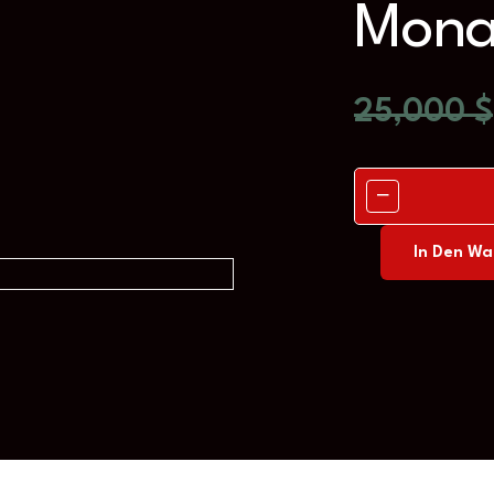
Mona
25,000
$
In Den Wa