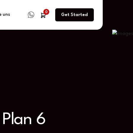
0
e uns
Get Started
 Plan 6