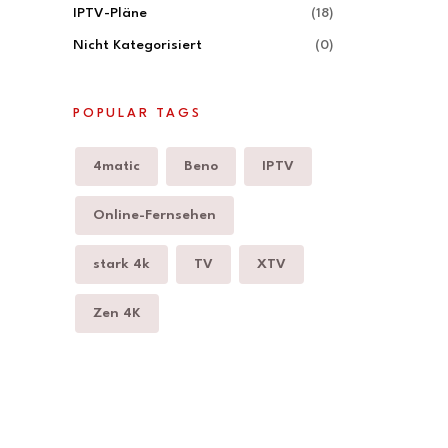
IPTV-Pläne
(18)
Nicht Kategorisiert
(0)
POPULAR TAGS
4matic
Beno
IPTV
Online-Fernsehen
stark 4k
TV
XTV
Zen 4K